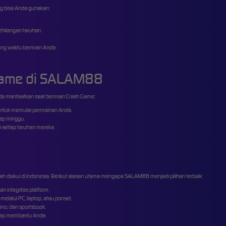
ng bisa Anda gunakan:
kehilangan taruhan.
ng waktu bermain Anda.
Game di SALAM88
a manfaatkan saat bermain Crash Game:
untuk memulai permainan Anda.
ap minggu.
 setiap taruhan mereka.
h diakui di Indonesia. Berikut alasan utama mengapa SALAM88 menjadi pilihan terbaik:
 integritas platform.
lalui PC, laptop, atau ponsel.
sino, dan sportsbook.
siap membantu Anda.