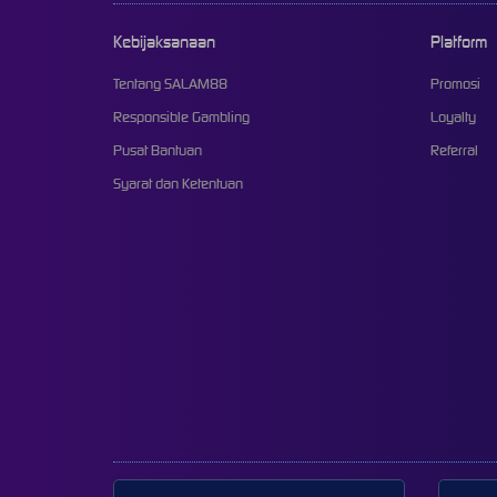
Kebijaksanaan
Platform
Tentang SALAM88
Promosi
Responsible Gambling
Loyalty
Pusat Bantuan
Referral
Syarat dan Ketentuan