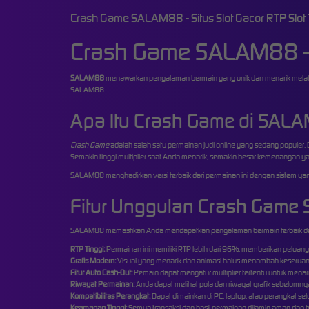
Crash Game SALAM88 - Situs Slot Gacor RTP Slot 
Crash Game SALAM88 - Si
SALAM88
menawarkan pengalaman bermain yang unik dan menarik melal
SALAM88.
Apa Itu Crash Game di SAL
Crash Game
adalah salah satu permainan judi online yang sedang populer. D
Semakin tinggi multiplier saat Anda menarik, semakin besar kemenangan ya
SALAM88 menghadirkan versi terbaik dari permainan ini dengan sistem yang 
Fitur Unggulan Crash Gam
SALAM88 memastikan Anda mendapatkan pengalaman bermain terbaik deng
RTP Tinggi:
Permainan ini memiliki RTP lebih dari 96%, memberikan peluang
Grafis Modern:
Visual yang menarik dan animasi halus menambah keseruan
Fitur Auto Cash-Out:
Pemain dapat mengatur multiplier tertentu untuk menari
Riwayat Permainan:
Anda dapat melihat pola dan riwayat grafik sebelumny
Kompatibilitas Perangkat:
Dapat dimainkan di PC, laptop, atau perangkat sel
Keamanan Tinggi:
Semua transaksi dan hasil permainan dijamin aman dan t