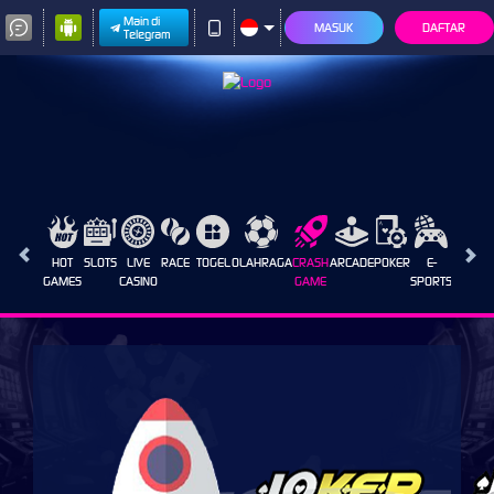
Main di
MASUK
DAFTAR
Telegram
HOT
SLOTS
LIVE
RACE
TOGEL
OLAHRAGA
CRASH
ARCADE
POKER
E-
SABUN
GAMES
CASINO
GAME
SPORTS
AYAM