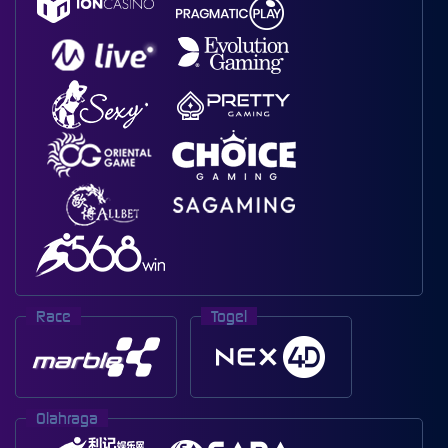
Race
Togel
Olahraga