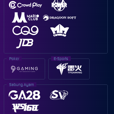
Poker
E-Sports
Sabung Ayam