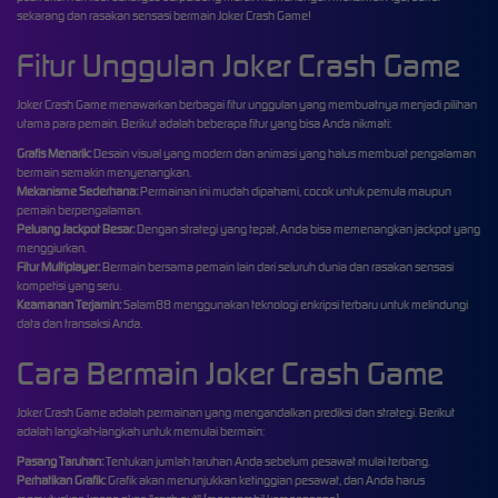
sekarang dan rasakan sensasi bermain Joker Crash Game!
Fitur Unggulan Joker Crash Game
Joker Crash Game menawarkan berbagai fitur unggulan yang membuatnya menjadi pilihan
utama para pemain. Berikut adalah beberapa fitur yang bisa Anda nikmati:
Grafis Menarik:
Desain visual yang modern dan animasi yang halus membuat pengalaman
bermain semakin menyenangkan.
Mekanisme Sederhana:
Permainan ini mudah dipahami, cocok untuk pemula maupun
pemain berpengalaman.
Peluang Jackpot Besar:
Dengan strategi yang tepat, Anda bisa memenangkan jackpot yang
menggiurkan.
Fitur Multiplayer:
Bermain bersama pemain lain dari seluruh dunia dan rasakan sensasi
kompetisi yang seru.
Keamanan Terjamin:
Salam88 menggunakan teknologi enkripsi terbaru untuk melindungi
data dan transaksi Anda.
Cara Bermain Joker Crash Game
Joker Crash Game adalah permainan yang mengandalkan prediksi dan strategi. Berikut
adalah langkah-langkah untuk memulai bermain:
Pasang Taruhan:
Tentukan jumlah taruhan Anda sebelum pesawat mulai terbang.
Perhatikan Grafik:
Grafik akan menunjukkan ketinggian pesawat, dan Anda harus