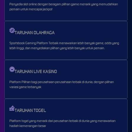
Penyedia slot online dengan beragam pilihan game menarik yang memudahkan
pemain untuk mencapai jackpot
TARUHAN OLAHRAGA
Sportsbook Gaming Platform Terbaik menawarkan lebih banyak game, odds yang
lebih tinggi, dan menyediakan pilihan yang lebih banyak untuk pemain.
TARUHAN LIVE KASINO
Platform Pilihan bagi perusahaan-perusahaan terbaik di dunia, dengan pilihan
variasi game terbanyak
TARUHAN TOGEL
Platform togel yang menarik dari perusahan terbaik di dunia yang menawarkan
hadiah kemenangan besar