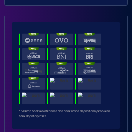
* Selama bank maintenance dan bank offline deposit dan penarikan
tidak dapat diproses