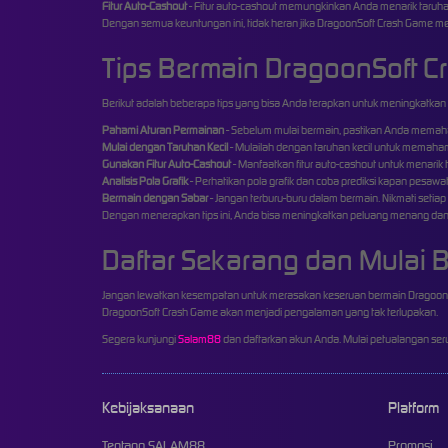
Fitur Auto-Cashout
- Fitur auto-cashout memungkinkan Anda menarik taruhan
Dengan semua keuntungan ini, tidak heran jika DragoonSoft Crash Game menj
Tips Bermain DragoonSoft 
Berikut adalah beberapa tips yang bisa Anda terapkan untuk meningkatka
Pahami Aturan Permainan
- Sebelum mulai bermain, pastikan Anda mema
Mulai dengan Taruhan Kecil
- Mulailah dengan taruhan kecil untuk memaham
Gunakan Fitur Auto-Cashout
- Manfaatkan fitur auto-cashout untuk menarik t
Analisis Pola Grafik
- Perhatikan pola grafik dan coba prediksi kapan pesawa
Bermain dengan Sabar
- Jangan terburu-buru dalam bermain. Nikmati seti
Dengan menerapkan tips ini, Anda bisa meningkatkan peluang menang da
Daftar Sekarang dan Mulai 
Jangan lewatkan kesempatan untuk merasakan keseruan bermain DragoonSo
DragoonSoft Crash Game akan menjadi pengalaman yang tak terlupakan.
Segera kunjungi
Salam88
dan daftarkan akun Anda. Mulai petualangan seru
Kebijaksanaan
Platform
Tentang SALAM88
Promosi