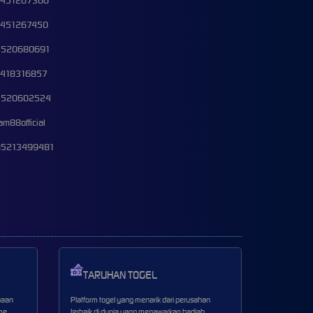
7451267366
7451267450
7520680691
7418316857
7520602524
m88official
85213499481
TARUHAN TOGEL
haan
Platform togel yang menarik dari perusahan
ame
terbaik di dunia yang menawarkan hadiah