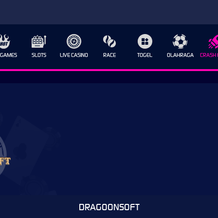
 GAMES
SLOTS
LIVE CASINO
RACE
TOGEL
OLAHRAGA
CRASH
DRAGOONSOFT