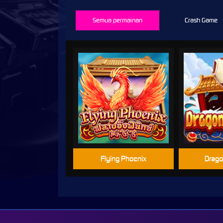
Semua permainan
Crash Game
Flying Phoenix
Drago