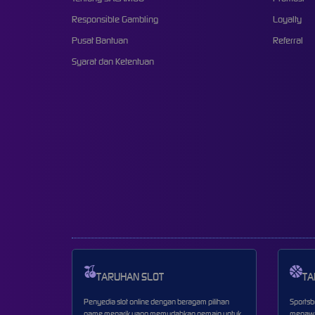
Responsible Gambling
Loyalty
Pusat Bantuan
Referral
Syarat dan Ketentuan
TARUHAN SLOT
TA
Penyedia slot online dengan beragam pilihan
Sportsb
game menarik yang memudahkan pemain untuk
menawar