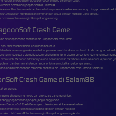
8 menyediakan berbagai metode pembayaran yang aman dan cepat.
ari koleksi permainan yang tersedia di Salam88.
isa memilih untuk menarik taruhan sebelum pesawat crash atau menunggu hingga pesawat naik leb
 crash, Anda akan mendapatkan kemenangan sesuai dengan multiplier yang berlaku.
i bermain untuk meningkatkan peluang menang.
ragoonSoft Crash Game
atkan peluang menang saat bermain DragoonSoft Crash Game:
agar tidak terjebak dalam kekalahan beruntun.
il dan tarik kemenangan Anda sebelum pesawat crash. Ini akan membantu Anda mengumpulkan k
taruhan Anda secara otomatis pada multiplier tertentu. Ini akan membantu Anda menghindari kerug
t akan crash. Meskipun tidak ada jaminan, analisis ini bisa membantu Anda membuat keputusan yan
ap putaran dan bermainlah dengan sabar untuk meningkatkan peluang menang.
g dan meraih kemenangan maksimal saat bermain DragoonSoft Crash Game di Salam88.
nSoft Crash Game di Salam88
di antaranya:
engan grafis yang memukau dan efek suara yang menghibur.
nang yang besar dan jackpot yang menggiurkan.
inan DragoonSoft Crash Game yang bisa Anda mainkan sesuai selera.
n dan terpercaya, sehingga Anda bisa bermain dengan nyaman.
itawarkan oleh Salam88 untuk meningkatkan peluang menang Anda.