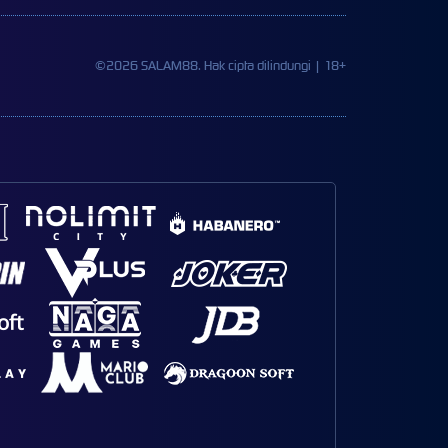
©2026 SALAM88. Hak cipta dilindungi | 18+