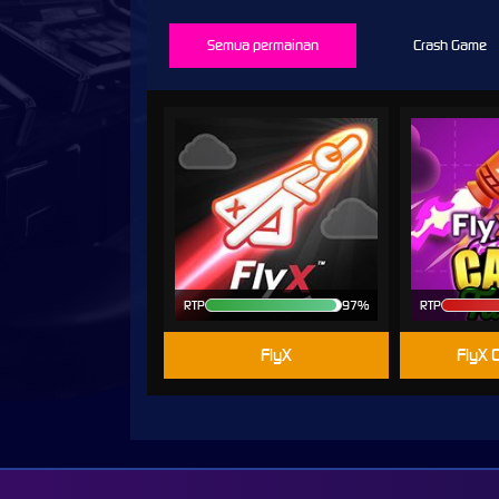
Semua permainan
Crash Game
RTP
97%
RTP
FlyX
FlyX 