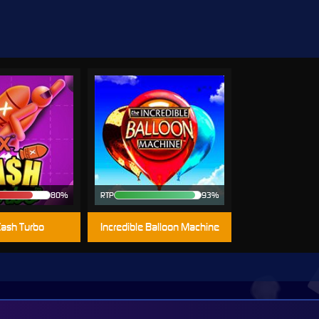
80%
RTP
93%
Cash Turbo
Incredible Balloon Machine