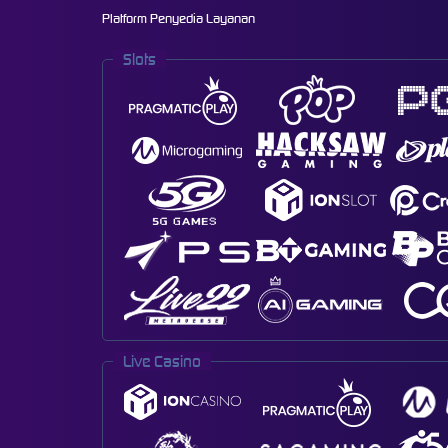
Platform Penyedia Layanan
Slots
Live Casino