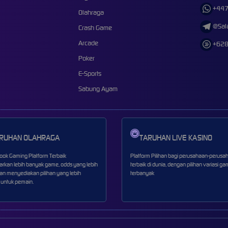
+44
Olahraga
@Sala
Crash Game
Arcade
+62
Poker
E-Sports
Sabung Ayam
RUHAN OLAHRAGA
TARUHAN LIVE KASINO
ook Gaming Platform Terbaik
Platform Pilihan bagi perusahaan-perusa
kan lebih banyak game, odds yang lebih
terbaik di dunia, dengan pilihan variasi g
 dan menyediakan pilihan yang lebih
terbanyak
untuk pemain.