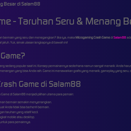
g Besar di Salam88
me - Taruhan Seru & Menang B
an bermain yang seru dan menegangkan? Jika iya, maka
Microgaming Crash Game
di
Salam88
ada
atuh. Yuk, simak ulasan lengkapnya di bawah ini!
h Game?
 yang sedang populer saat ini. Konsep permainannya sederhana namun sangat menarik: Anda har
menangan yang bisa Anda raih. Game ini menawarkan grafis yang menarik, gameplay yang seru, 
Crash Game di Salam88
 Game di Salam88 menjadi pilihan utama para pemain:
aman bermain semakin menyenangkan.
 Anda tidak bisa berhenti bermain.
 taruhan yang relatif kecil.
ngkat mobile atau desktop.
untuk para pemainnya.