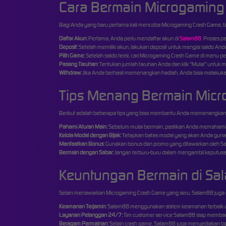
Cara Bermain Microgaming
Bagi Anda yang baru pertama kali mencoba Microgaming Crash Game, be
Daftar Akun:
Pertama, Anda perlu mendaftar akun di
Salam88
. Proses p
Deposit:
Setelah memiliki akun, lakukan deposit untuk mengisi saldo 
Pilih Game:
Setelah saldo terisi, cari Microgaming Crash Game di menu p
Pasang Taruhan:
Tentukan jumlah taruhan Anda dan klik "Mulai" untuk 
Withdraw:
Jika Anda berhasil memenangkan hadiah, Anda bisa melakuka
Tips Menang Bermain Mic
Berikut adalah beberapa tips yang bisa membantu Anda memenangkan
Pahami Aturan Main:
Sebelum mulai bermain, pastikan Anda memahami
Kelola Modal dengan Bijak:
Tetapkan batas modal yang akan Anda gunaka
Manfaatkan Bonus:
Gunakan bonus dan promo yang ditawarkan oleh S
Bermain dengan Sabar:
Jangan terburu-buru dalam mengambil keputus
Keuntungan Bermain di S
Selain menawarkan Microgaming Crash Game yang seru, Salam88 juga me
Keamanan Terjamin:
Salam88 menggunakan sistem keamanan terbaik unt
Layanan Pelanggan 24/7:
Tim customer service Salam88 siap membant
Beragam Permainan:
Selain crash game, Salam88 juga menyediakan berba