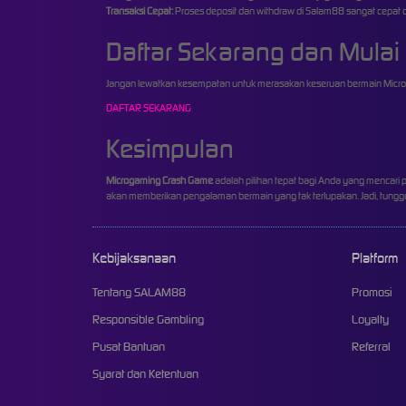
Transaksi Cepat:
Proses deposit dan withdraw di Salam88 sangat cepat
Daftar Sekarang dan Mulai
Jangan lewatkan kesempatan untuk merasakan keseruan bermain Microga
DAFTAR SEKARANG
Kesimpulan
Microgaming Crash Game
adalah pilihan tepat bagi Anda yang mencari
akan memberikan pengalaman bermain yang tak terlupakan. Jadi, tunggu 
Kebijaksanaan
Platform
Tentang SALAM88
Promosi
Responsible Gambling
Loyalty
Pusat Bantuan
Referral
Syarat dan Ketentuan