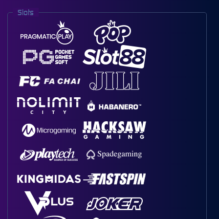
Slots