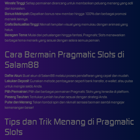
Winrate Tinggi:
Setiap permainan dirancang untuk memberikan peluang menang yang adil
dan konsisten.
Bonus Melimpah:
Dapatkan bonus new member hingga 100% dan berbagai promosi
menarik lainnya.
Grafis Berkualitas Tinggi:
Nikmati tampilan visual yang memukau dengan animasi yang
halus.
Beragam Tema:
Mulai dari petualangan hingga fantasi, Pragmatic Slots menawarkan
berbagai tema menarik yang sesuai dengan selera semua pemain.
Cara Bermain Pragmatic Slots di
Salam88
Daftar Akun:
Buat akun di Salam88 melalui proses pendaftaran yang cepat dan mudah.
Lakukan Deposit:
Gunakan metode pembayaran seperti bank transfer, e-wallet, atau pulsa
untuk mengisi saldo Anda.
Pilih Permainan:
Pilih dari berbagai permainan Pragmatic Slots yang tersedia di platform.
Pasang Taruhan:
Tentukan jumlah taruhan sesuai dengan strategi Anda.
Putar dan Menang:
Tekan tombol spin dan nikmati sensasi bermain sambil mengejar
kemenangan besar!
Tips dan Trik Menang di Pragmatic
Slots