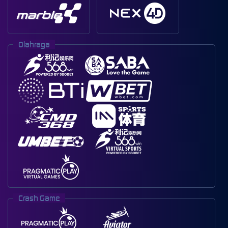
Olahraga
Crash Game