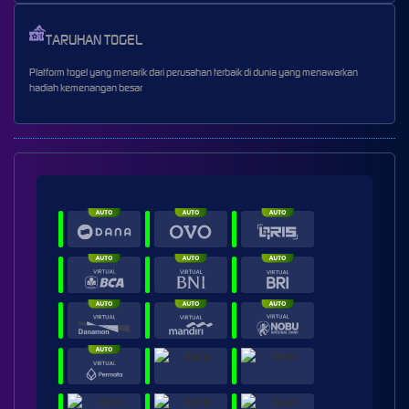
TARUHAN TOGEL
Platform togel yang menarik dari perusahan terbaik di dunia yang menawarkan
hadiah kemenangan besar